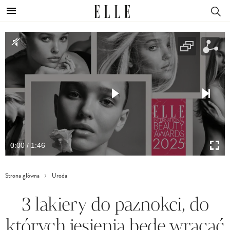
0:00 / 1:46
Strona główna
Uroda
3 lakiery do paznokci, do
których jesienią będę wracać