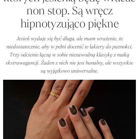
non stop. Są wręcz
hipnotyzująco piękne
Jesień wydaje się być długa, ale mam wrażenie, że
niedostatecznie, aby w pełni docenić te lakiery do paznokci.
Trzy odcienie łączą w sobie niezawodną klasykę z nutką
ekstrawagancji. Żaden z nich nie jest banalny, ale wszystkie
są wyjątkowo uniwersalne.