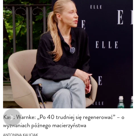
Kasia Warnke: „Po 40 trudniej się regenerować” – o
wyzwaniach późnego macierzyństwa
ANTONINA KALICIAK