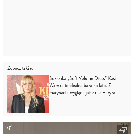
Zobacz także:
Sukienka „Soft Volume Dress” Kasi
Warnke to idealna baza na lato. Z
marynarką wygląda jak z ulic Paryża