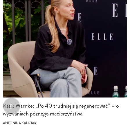
Kasia Warnke: „Po 40 trudniej się regenerować” – o
wyzwaniach późnego macierzyństwa
ANTONINA KALICIAK