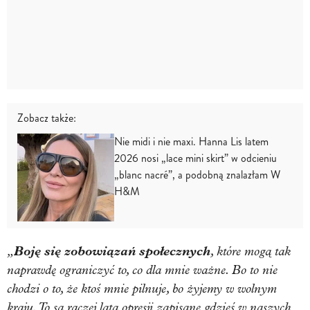
Zobacz także:
Nie midi i nie maxi. Hanna Lis latem
2026 nosi „lace mini skirt” w odcieniu
„blanc nacré”, a podobną znalazłam W
H&M
„
Boję się zobowiązań społecznych
, które mogą tak
naprawdę ograniczyć to, co dla mnie ważne. Bo to nie
chodzi o to, że ktoś mnie pilnuje, bo żyjemy w wolnym
kraju. To są raczej lata opresji zapisane gdzieś w naszych