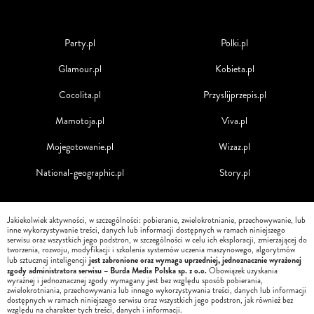
Party.pl
Polki.pl
Glamour.pl
Kobieta.pl
Cocolita.pl
Przyslijprzepis.pl
Mamotoja.pl
Viva.pl
Mojegotowanie.pl
Wizaz.pl
National-geographic.pl
Story.pl
Jakiekolwiek aktywności, w szczególności: pobieranie, zwielokrotnianie, przechowywanie, lub
inne wykorzystywanie treści, danych lub informacji dostępnych w ramach niniejszego
serwisu oraz wszystkich jego podstron, w szczególności w celu ich eksploracji, zmierzającej do
tworzenia, rozwoju, modyfikacji i szkolenia systemów uczenia maszynowego, algorytmów
jest zabronione oraz wymaga uprzedniej, jednoznacznie wyrażonej
lub sztucznej inteligencji
zgody administratora serwisu – Burda Media Polska sp. z o.o.
Obowiązek uzyskania
wyraźnej i jednoznacznej zgody wymagany jest bez względu sposób pobierania,
zwielokrotniania, przechowywania lub innego wykorzystywania treści, danych lub informacji
dostępnych w ramach niniejszego serwisu oraz wszystkich jego podstron, jak również bez
względu na charakter tych treści, danych i informacji.