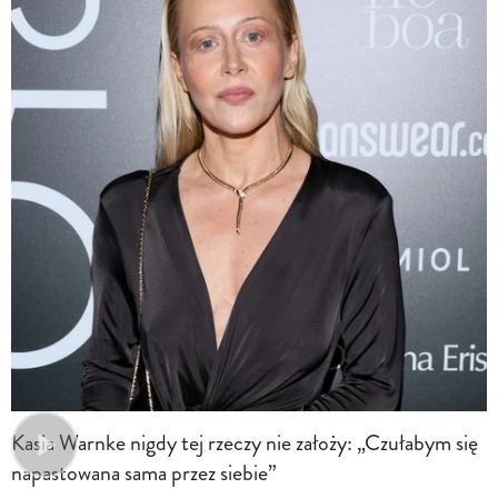
Kasia Warnke nigdy tej rzeczy nie założy: „Czułabym się
napastowana sama przez siebie”