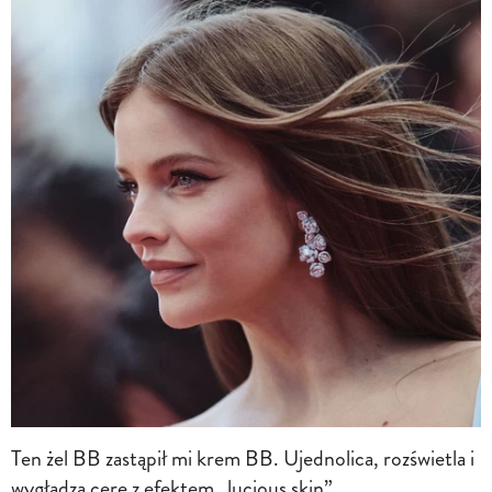
Ten żel BB zastąpił mi krem BB. Ujednolica, rozświetla i
wygładza cerę z efektem „lucious skin”