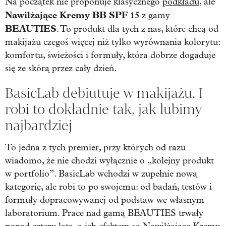
Na początek nie proponuje klasycznego
podkładu
, ale
Nawilżające Kremy BB SPF 15
z gamy
BEAUTIES
. To produkt dla tych z nas, które chcą od
makijażu czegoś więcej niż tylko wyrównania kolorytu:
komfortu, świeżości i formuły, która dobrze dogaduje
się ze skórą przez cały dzień.
BasicLab debiutuje w makijażu. I
robi to dokładnie tak, jak lubimy
najbardziej
To jedna z tych premier, przy których od razu
wiadomo, że nie chodzi wyłącznie o „kolejny produkt
w portfolio”. BasicLab wchodzi w zupełnie nową
kategorię, ale robi to po swojemu: od badań, testów i
formuły dopracowywanej od podstaw we własnym
laboratorium. Prace nad gamą BEAUTIES trwały