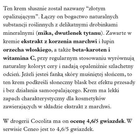
Ten krem słusznie został nazwany “złotym
opalizującym”. Łączy on bogactwo naturalnych
substancji roślinnych z delikatnymi drobinkami
mika, dwutlenek tytanu
mineralnymi (
). Zawarte w
ekstrakt z korzenia marchwi
kremie
i łupin
orzecha włoskiego
beta-karoten i
, a także
witamina C
, przy regularnym stosowaniu wyrównują
naturalny koloryt cery i nadają opaleniźnie szlachetny
odcień. Jeżeli jesteś fanką skóry muśniętej słońcem, to
ten krem podkreśli słoneczny blask bez efektu przesady
i bez działania samoopalającego. Krem ma lekki
zapach charakterystyczny dla kosmetyków
zawierających w składzie ekstrakt z marchwi.
ocenę 4,6/5 gwiazdek
W drogerii Cocolita ma on
. W
serwisie Ceneo jest to 4,6/5 gwiazdek.