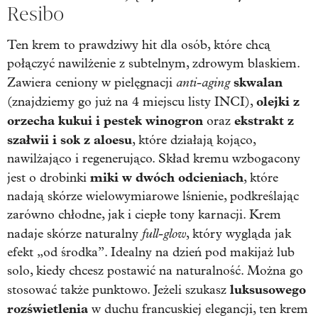
Resibo
Ten krem to prawdziwy hit dla osób, które chcą
połączyć nawilżenie z subtelnym, zdrowym blaskiem.
anti-aging
skwalan
Zawiera ceniony w pielęgnacji
olejki z
(znajdziemy go już na 4 miejscu listy INCI),
orzecha kukui i pestek winogron
ekstrakt z
oraz
szałwii i sok z aloesu
, które działają kojąco,
nawilżająco i regenerująco. Skład kremu wzbogacony
miki w dwóch odcieniach
jest o drobinki
, które
nadają skórze wielowymiarowe lśnienie, podkreślając
zarówno chłodne, jak i ciepłe tony karnacji. Krem
full-glow
nadaje skórze naturalny
, który wygląda jak
efekt „od środka”. Idealny na dzień pod makijaż lub
solo, kiedy chcesz postawić na naturalność. Można go
luksusowego
stosować także punktowo. Jeżeli szukasz
rozświetlenia
w duchu francuskiej elegancji, ten krem