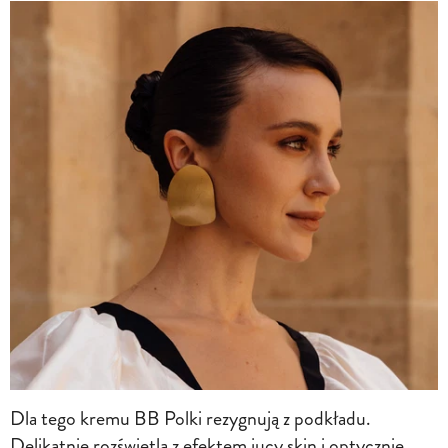
Dla tego kremu BB Polki rezygnują z podkładu.
Delikatnie rozświetla z efektem jucy skin i optycznie