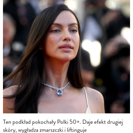
Ten podkład pokochały Polki 50+. Daje efekt drugiej
skóry, wygładza zmarszczki i liftinguje