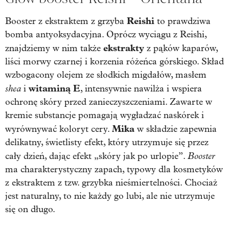
Reishi
Booster z ekstraktem z grzyba
to prawdziwa
bomba antyoksydacyjna. Oprócz wyciągu z Reishi,
ekstrakty
znajdziemy w nim także
z pąków kaparów,
liści morwy czarnej i korzenia różeńca górskiego. Skład
wzbogacony olejem ze słodkich migdałów, masłem
shea
witaminą E
i
, intensywnie nawilża i wspiera
ochronę skóry przed zanieczyszczeniami. Zawarte w
kremie substancje pomagają wygładzać naskórek i
Mika
wyrównywać koloryt cery.
w składzie zapewnia
delikatny, świetlisty efekt, który utrzymuje się przez
Booster
cały dzień, dając efekt „skóry jak po urlopie”.
ma charakterystyczny zapach, typowy dla kosmetyków
z ekstraktem z tzw. grzybka nieśmiertelności. Chociaż
jest naturalny, to nie każdy go lubi, ale nie utrzymuje
się on długo.