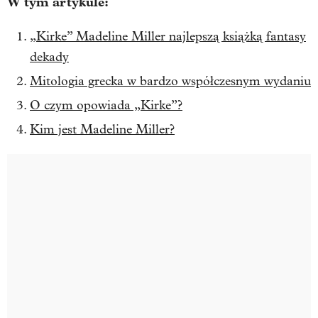
W tym artykule:
„Kirke” Madeline Miller najlepszą książką fantasy
dekady
Mitologia grecka w bardzo współczesnym wydaniu
O czym opowiada „Kirke”?
Kim jest Madeline Miller?