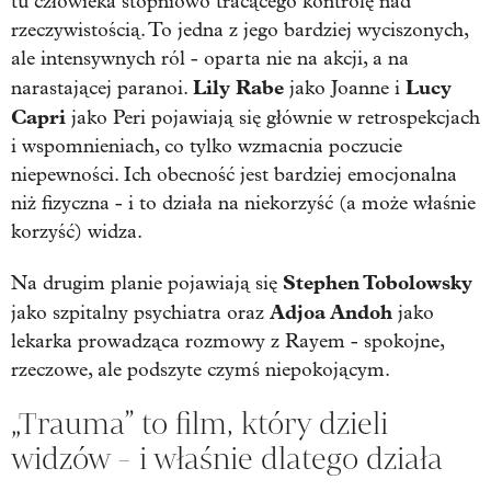
tu człowieka stopniowo tracącego kontrolę nad
rzeczywistością. To jedna z jego bardziej wyciszonych,
ale intensywnych ról - oparta nie na akcji, a na
Lily Rabe
Lucy
narastającej paranoi.
jako Joanne i
Capri
jako Peri pojawiają się głównie w retrospekcjach
i wspomnieniach, co tylko wzmacnia poczucie
niepewności. Ich obecność jest bardziej emocjonalna
niż fizyczna - i to działa na niekorzyść (a może właśnie
korzyść) widza.
Stephen Tobolowsky
Na drugim planie pojawiają się
Adjoa Andoh
jako szpitalny psychiatra oraz
jako
lekarka prowadząca rozmowy z Rayem - spokojne,
rzeczowe, ale podszyte czymś niepokojącym.
„Trauma” to film, który dzieli
widzów - i właśnie dlatego działa