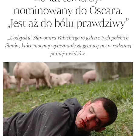
nominowany do Oscara.
„Jest aż do bólu prawdziwy”
„Z odzysku” Sławomira Fabickiego to jeden z tych polskich
filmów, które mocniej wybrzmiały za granicą niż w rodzimej
pamięci widzów.