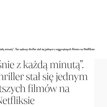
ażdą minutą”. Ten sądowy thriller stał się jednym z najgorętszych filmów na Netfliksie
śnie z każdą minutą”.
riller stał się jednym
ętszych filmów na
etfliksie