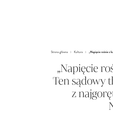
„Napięcie rośnie z k
Strona główna
Kultura
„Napięcie ro
Ten sądowy th
z najgor
N