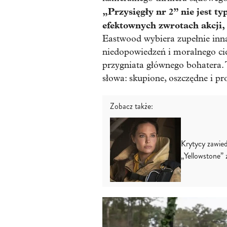
„Przysięgły nr 2” nie jest 
efektownych zwrotach akcji,
Eastwood wybiera zupełnie inną 
niedopowiedzeń i moralnego cię
przygniata głównego bohatera. 
słowa: skupione, oszczędne i p
Zobacz także:
Krytycy zawied
„Yellowstone” 