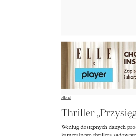
elle.pl
Thriller „Przysię
Według dostępnych danych prod
kameralnego thrillera sądowego