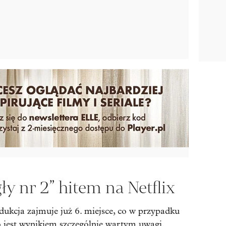
gły nr 2” hitem na Netflix
ukcja zajmuje już 6. miejsce, co w przypadku
 jest wynikiem szczególnie wartym uwagi.