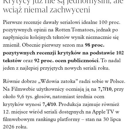
Krytycy już nie są jednomyślni, ale
wciąż niemal zachwyceni
Pierwsze recenzje dawały serialowi idealne 100 proc.
pozytywnych opinii na Rotten Tomatoes, jednak po
napłynięciu kolejnych tekstów wynik nieznacznie się
98 proc.
zmienił. Obecnie pierwszy sezon ma
pozytywnych recenzji krytyków na podstawie 102
tekstów
92 proc. ocen publiczności
oraz
. To nadal
jeden z najlepiej przyjętych nowych seriali roku.
Równie dobrze „Wdowia zatoka” radzi sobie w Polsce.
7,7/10
Na Filmwebie użytkownicy oceniają ją na
, przy
około 9,6 tys. głosów, natomiast średnia ocen
7,4/10
krytyków wynosi
. Produkcja zajmuje również
12. miejsce wśród seriali dostępnych na Apple TV w
filmwebowym rankingu platformy – stan na 30 lipca
2026 roku.