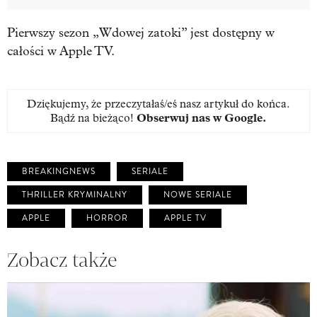
Pierwszy sezon „Wdowej zatoki” jest dostępny w
całości w Apple TV.
Dziękujemy, że przeczytałaś/eś nasz artykuł do końca.
Bądź na bieżąco!
Obserwuj nas w Google
.
BREAKINGNEWS
SERIALE
THRILLER KRYMINALNY
NOWE SERIALE
APPLE
HORROR
APPLE TV
Zobacz także