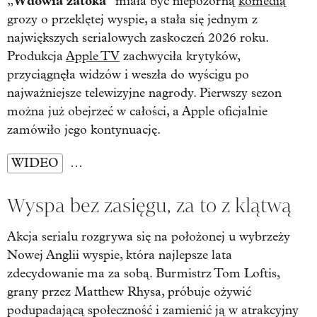
Wdowia zatoka
„
” miała być niepozorną
komedią
grozy o przeklętej wyspie, a stała się jednym z
największych serialowych zaskoczeń 2026 roku.
Produkcja
Apple TV
zachwyciła krytyków,
przyciągnęła widzów i weszła do wyścigu po
najważniejsze telewizyjne nagrody. Pierwszy sezon
można już obejrzeć w całości, a Apple oficjalnie
zamówiło jego kontynuację.
WIDEO
…
Wyspa bez zasięgu, za to z klątwą
Akcja serialu rozgrywa się na położonej u wybrzeży
Nowej Anglii wyspie, która najlepsze lata
zdecydowanie ma za sobą. Burmistrz Tom Loftis,
grany przez Matthew Rhysa, próbuje ożywić
podupadającą społeczność i zamienić ją w atrakcyjny