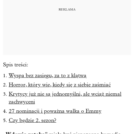
Spis treści:
Wyspa bez zasięgu, za to z klątwą
Horror, który wie, kiedy się z siebie zaśmiać
Krytycy już nie są jednomyślni, ale wciąż niemal
zachwyceni
27 nominacji i poważna walka o Emmy
Czy będzie 2. sezon?