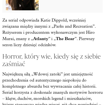
Za serial odpowiada Katie Dippold, wcześniej
związana między innymi z „Parks and Recreation”.
Reżyserem i producentem wykonawczym jest Hiro
Atlanty
The Bear
Murai, znany z „
” i „
”. Pierwszy
sezon liczy dziesięć odcinków.
Horror, który wie, kiedy się z siebie
zaśmiać
Największą siłą „Wdowej zatoki” jest umiejętność
przechodzenia od autentycznego niepokoju do
kompletnego absurdu bez wywracania całej historii.
Serial korzysta z doskonale znanych motywów horroru
– klątw, duchów, morskich legend i mieszkańców,
którzy stanowczo wiedzą więcej, niż chcą powiedzieć –