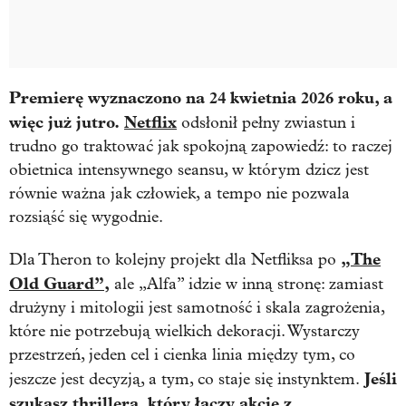
Premierę wyznaczono na 24 kwietnia 2026 roku, a
więc już jutro.
Netflix
odsłonił pełny zwiastun i
trudno go traktować jak spokojną zapowiedź: to raczej
obietnica intensywnego seansu, w którym dzicz jest
równie ważna jak człowiek, a tempo nie pozwala
rozsiąść się wygodnie.
„The
Dla Theron to kolejny projekt dla Netfliksa po
Old Guard”,
ale „Alfa” idzie w inną stronę: zamiast
drużyny i mitologii jest samotność i skala zagrożenia,
które nie potrzebują wielkich dekoracji. Wystarczy
przestrzeń, jeden cel i cienka linia między tym, co
Jeśli
jeszcze jest decyzją, a tym, co staje się instynktem.
szukasz thrillera, który łączy akcję z