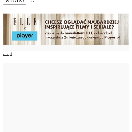
WIDEO
…
elle.pl