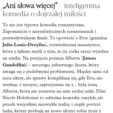
„Ani słowa więcej”
- inteligentna
komedia o dojrzałej miłości
To nie jest typowa komedia romantyczna.
Zapomnijcie o nierealistycznych scenariuszach i
przewidywalnym finale. To opowieść o Evie (genialna
Julia Louis-Dreyfus
), rozwiedzionej masażystce,
która z lękiem myśli o tym, że jej córka zaraz wyjedzie
James
na studia. Na przyjęciu poznaje Alberta (
Gandolfini
) - uroczego, zabawnego faceta, który
zmaga się z podobnymi problemami. Między nimi od
razu iskrzy, ale sprawy komplikują się, gdy Eva, nie
wiedząc o niczym, zaprzyjaźnia się z... byłą żoną
Alberta, która nie zostawia na nim suchej nitki. Film
Nicole Holofcener to subtelna komedia omyłek, ale
przede wszystkim niezwykle trafny i ciepły portret
ludzi, którzy próbują na nowo ułożyć sobie życie z