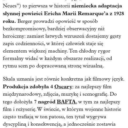
niemiecka adaptacja
Neues”) to pierwsza w historii
słynnej powieści Ericha Marii Remarque’a z 1928
roku.
Berger prowadzi opowieść w sposób
bezkompromisowy, bardziej obserwacyjny niż
heroiczny: zamiast łatwych wzruszeń dostajemy gęsty
zapis codzienności, w której człowiek staje się
elementem większej machiny. Ten chłodny rygor
formalny widać w każdym obszarze realizacji, od
rytmu scen po dopracowaną stronę wizualną.
Skala uznania jest równie konkretna jak filmowy język.
Produkcja zdobyła 4
Oscary
: za najlepszy film
międzynarodowy, zdjęcia, muzykę i scenografię. Do
7 nagród
BAFTA
tego dołożyła
, w tym za najlepszy
film i reżyserię. W świecie, w którym wojenne historie
często trafiają w ton patosu, ten tytuł wygrywa
dyscypliną i konsekwencją, a jednocześnie zostawia