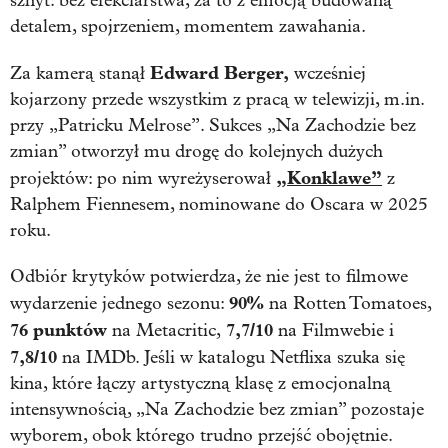
sznyt: bez efekciarstwa, za to z emocją budowaną
detalem, spojrzeniem, momentem zawahania.
Edward Berger,
Za kamerą stanął
wcześniej
kojarzony przede wszystkim z pracą w telewizji, m.in.
przy „Patricku Melrose”. Sukces „Na Zachodzie bez
zmian” otworzył mu drogę do kolejnych dużych
„Konklawe”
projektów: po nim wyreżyserował
z
Ralphem Fiennesem, nominowane do Oscara w 2025
roku.
Odbiór krytyków potwierdza, że nie jest to filmowe
90%
wydarzenie jednego sezonu:
na Rotten Tomatoes,
76 punktów
7,7/10
na Metacritic,
na Filmwebie i
7,8/10
na IMDb. Jeśli w katalogu Netflixa szuka się
kina, które łączy artystyczną klasę z emocjonalną
intensywnością, „Na Zachodzie bez zmian” pozostaje
wyborem, obok którego trudno przejść obojętnie.