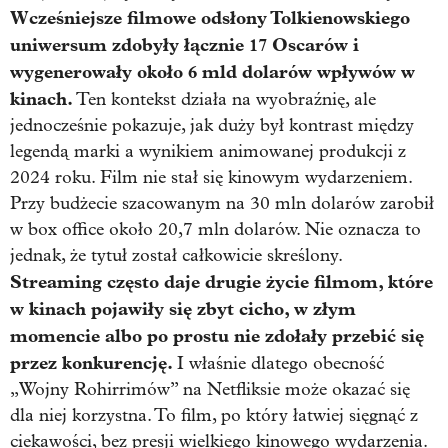
Wcześniejsze filmowe odsłony Tolkienowskiego
uniwersum zdobyły łącznie 17 Oscarów i
wygenerowały około 6 mld dolarów wpływów w
kinach.
Ten kontekst działa na wyobraźnię, ale
jednocześnie pokazuje, jak duży był kontrast między
legendą marki a wynikiem animowanej produkcji z
2024 roku. Film nie stał się kinowym wydarzeniem.
Przy budżecie szacowanym na 30 mln dolarów zarobił
w box office około 20,7 mln dolarów. Nie oznacza to
jednak, że tytuł został całkowicie skreślony.
Streaming często daje drugie życie filmom, które
w kinach pojawiły się zbyt cicho, w złym
momencie albo po prostu nie zdołały przebić się
przez konkurencję.
I właśnie dlatego obecność
„Wojny Rohirrimów” na Netfliksie może okazać się
dla niej korzystna. To film, po który łatwiej sięgnąć z
ciekawości, bez presji wielkiego kinowego wydarzenia.