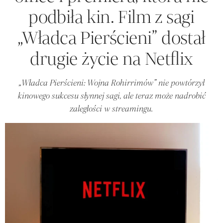
podbiła kin. Film z sagi
„Władca Pierścieni” dostał
drugie życie na Netflix
„Władca Pierścieni: Wojna Rohirrimów” nie powtórzył
kinowego sukcesu słynnej sagi, ale teraz może nadrobić
zaległości w streamingu.